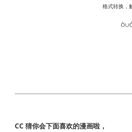
格式转换，
Ò∪Ó 
【ipadpdf高清电子漫画下载MOBIPDF高清电
载在线漫画下载日本香港韩国条漫欧美漫画打包下载m
画下载PNG漫画下载超清原画质Kindle(AZW),TXT,
式,HTML,DOC,DOCX,JPEG,GIF,PNG
费下载专用电子版日文原版漫画欧美原版漫画CC-pd
CC 猜你会下面喜欢的漫画啦，