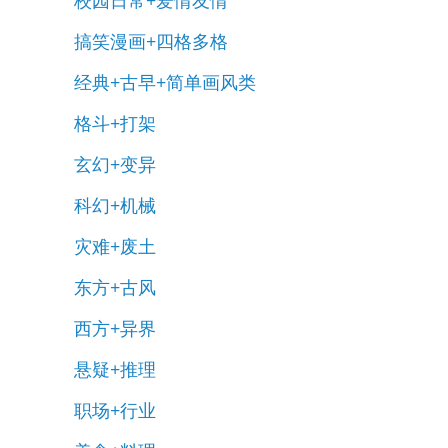
搞笑漫画+四格多格
经典+古早+简单画风类
格斗+打架
玄幻+变异
科幻+机械
灾难+废土
东方+古风
西方+异界
悬疑+推理
职场+行业