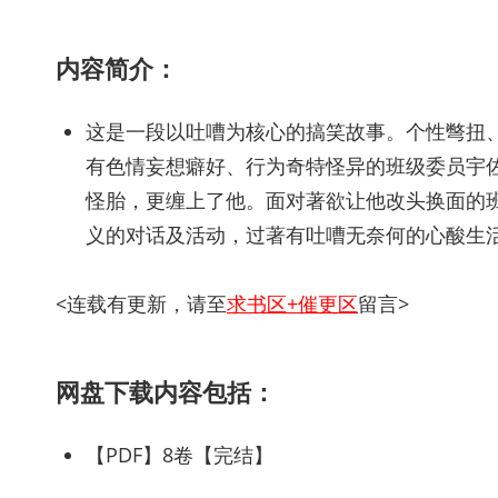
内容简介：
这是一段以吐嘈为核心的搞笑故事。个性彆扭
有色情妄想癖好、行为奇特怪异的班级委员宇
怪胎，更缠上了他。面对著欲让他改头换面的
义的对话及活动，过著有吐嘈无奈何的心酸生
<连载有更新，请至
求书区+催更区
留言>
网盘下载内容包括：
【PDF】8卷【完结】