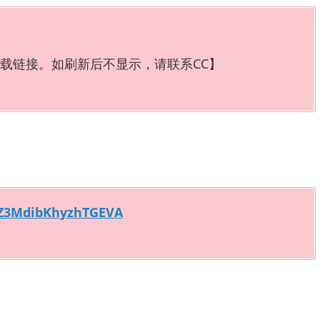
载链接。如刷新后不显示，请联系CC】
KZ3MdibKhyzhTGEVA
.