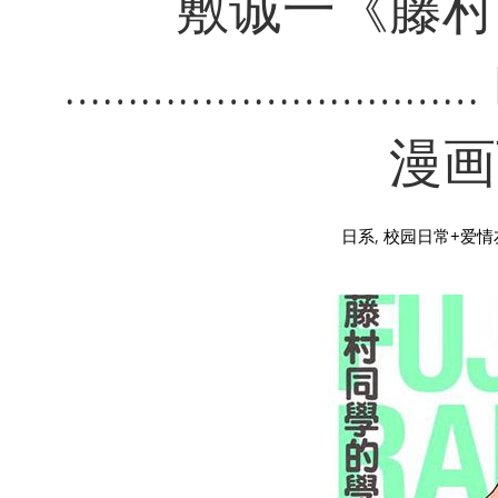
敷诚一《藤村
…………………………… K
漫画
日系
,
校园日常+爱情