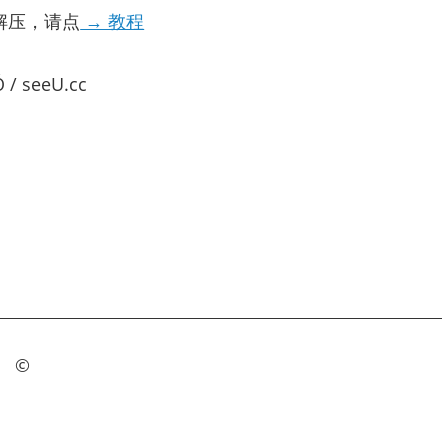
解压，请点
→ 教程
/ seeU.cc
子漫画下载kindle漫画下载免费漫画下载免费资源网动漫下
obi网mobi漫画Kobo漫画百度云百度网盘阿里云漫
PDF,MOBI,PRC原格
,BMP在线漫画下载手机平板高清电子漫画下载电子书电子版漫画免
f.com】
©