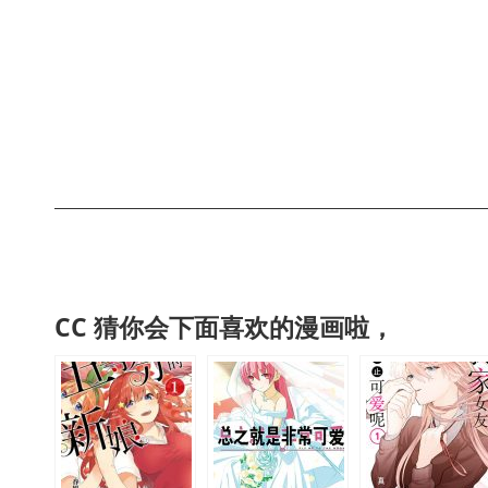
【ipadpdf高清电子漫画下载MOBIPDF高清电
载在线漫画下载日本香港韩国条漫欧美漫画打包下载m
画下载PNG漫画下载超清原画质Kindle(AZW),TXT,
式,HTML,DOC,DOCX,JPEG,GIF,PNG
费下载专用电子版日文原版漫画欧美原版漫画CC-pd
CC 猜你会下面喜欢的漫画啦，