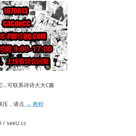
它…可联系诗诗大大C酱
解压，请点
→ 教程
/ seeU.cc