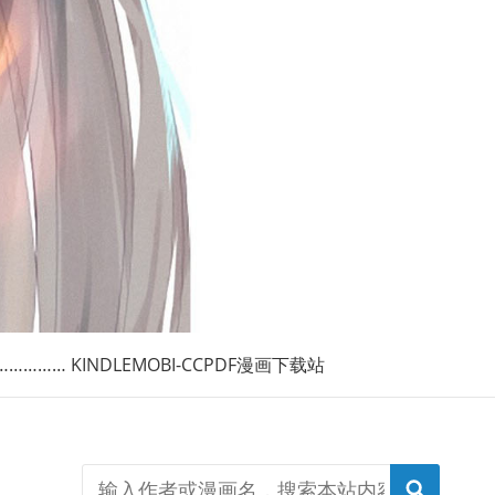
… KINDLEMOBI-CCPDF漫画下载站
Search
SEARC