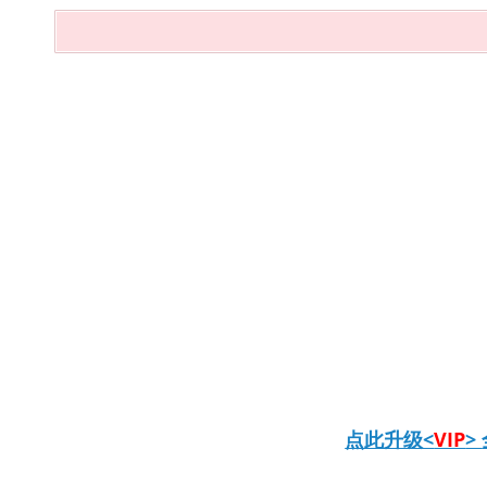
点此升级<
VIP
>