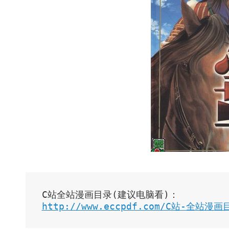
http://www.eccpdf.com/C站-全站漫画