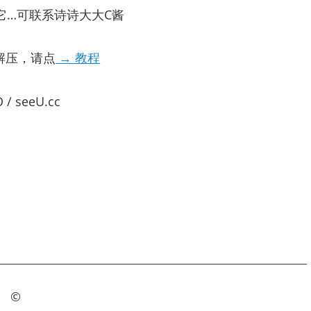
它…可联系诗诗大大C酱
解压，请点
→ 教程
/ seeU.cc
子漫画下载kindle漫画下载免费漫画下载免费资源网动漫下
obi网mobi漫画Kobo漫画百度云百度网盘阿里云漫
PDF,MOBI,PRC原格
,BMP在线漫画下载手机平板高清电子漫画下载电子书电子版漫画免
f.com】
©