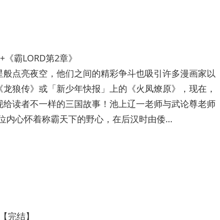
《霸LORD第2章》
星般点亮夜空，他们之间的精彩争斗也吸引许多漫画家以
《龙狼传》或「新少年快报」上的《火凤燎原》，现在，
现给读者不一样的三国故事！池上辽一老师与武论尊老师
位内心怀着称霸天下的野心，在后汉时由倭…
卷【完结】