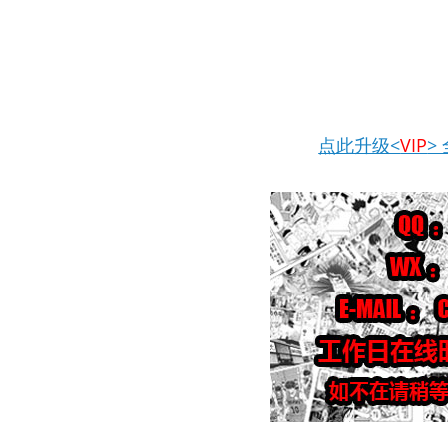
点此升级<
VIP
>