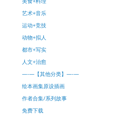
美食+料理
艺术+音乐
运动+竞技
动物+拟人
都市+写实
人文+治愈
—-—【其他分类】—-—
绘本画集原设插画
作者合集/系列故事
免费下载