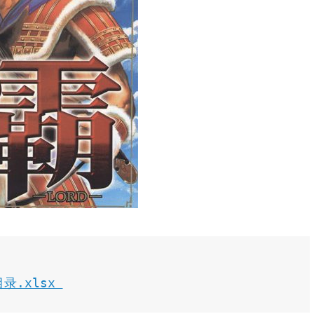
目录.xlsx 