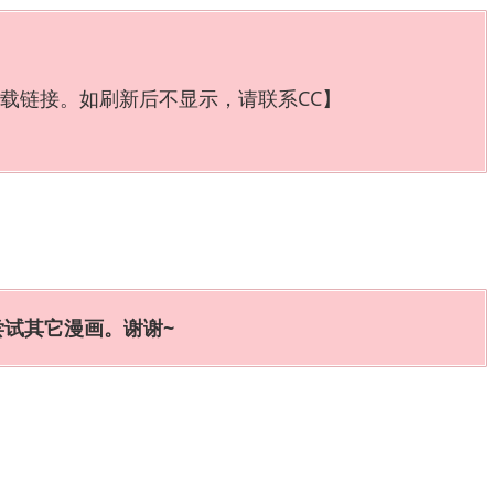
载链接。如刷新后不显示，请联系CC】
请尝试其它漫画。谢谢~
.
.