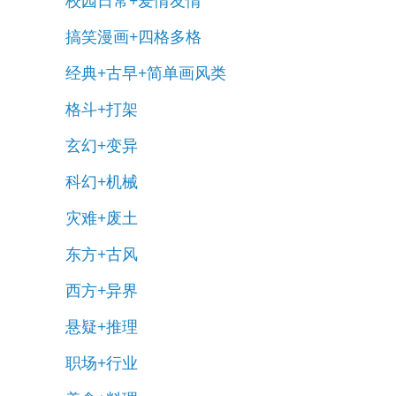
搞笑漫画+四格多格
经典+古早+简单画风类
格斗+打架
玄幻+变异
科幻+机械
灾难+废土
东方+古风
西方+异界
悬疑+推理
职场+行业