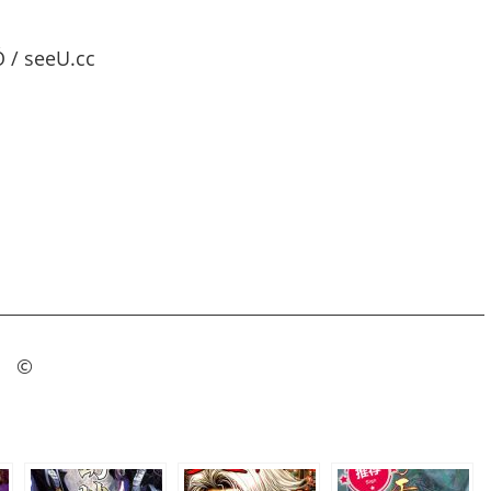
/ seeU.cc
子漫画下载kindle漫画下载免费漫画下载免费资源网动漫下
obi网mobi漫画Kobo漫画百度云百度网盘阿里云漫
PDF,MOBI,PRC原格
,BMP在线漫画下载手机平板高清电子漫画下载电子书电子版漫画免
f.com】
©