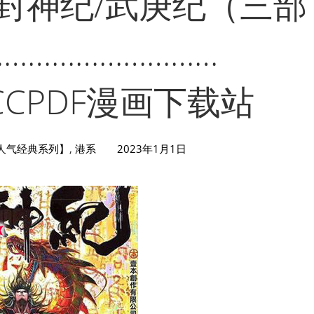
封神纪/武庚纪（三部
………………………
I-CCPDF漫画下载站
人气经典系列】
,
港系
2023年1月1日