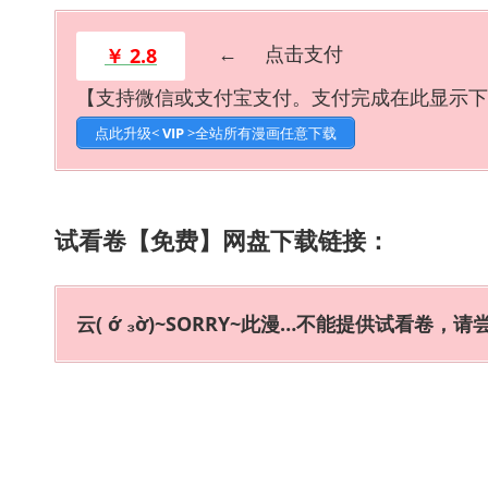
← 点击支付
￥ 2.8
【支持微信或支付宝支付。支付完成在此显示下
点此升级<
VIP
>全站所有漫画任意下载
试看卷【免费】网盘下载链接：
云( ớ ₃ờ)~SORRY~此漫…不能提供试看卷，