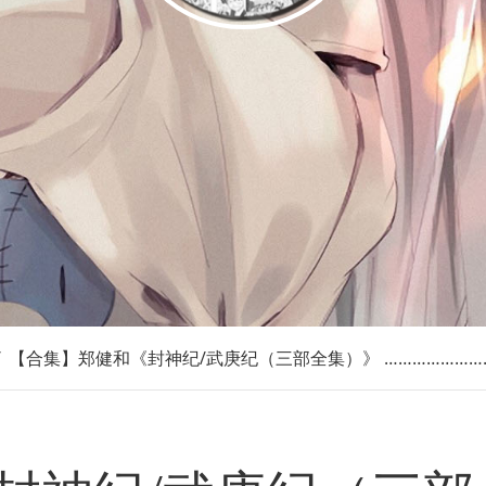
/
【合集】郑健和《封神纪/武庚纪（三部全集）》 ……………………………