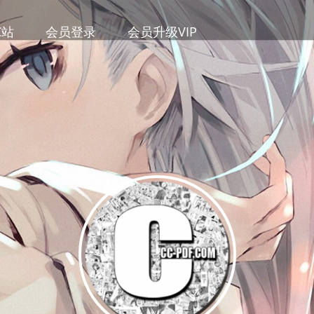
C站
会员登录
会员升级VIP