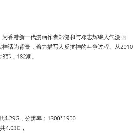
）为香港新一代漫画作者郑健和与邓志辉继人气漫画
代神话为背景，着力描写人反抗神的斗争过程。从2010
共3部，182期。
4.29G，分辨率：1300*1900
4.03G，