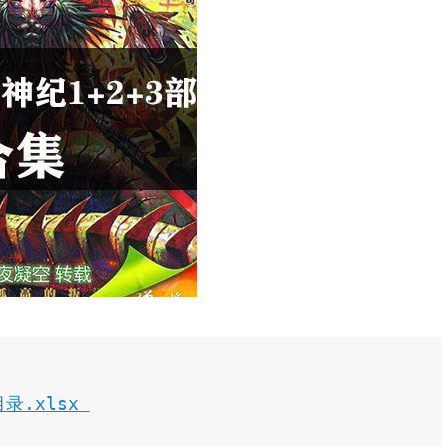
目录.xlsx 