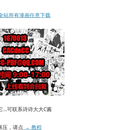
 全站所有漫画任意下载
它…可联系诗诗大大C酱
解压，请点
→ 教程