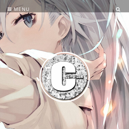
Skip
SE
MENU
to
content
CCPDF