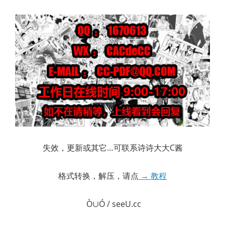
失效，更新或其它…可联系诗诗大大C酱
格式转换，解压，请点
→ 教程
Ò∪Ó / seeU.cc