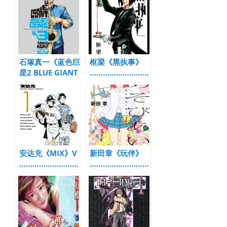
石塚真一《蓝色巨
枢梁《黑执事》
星2 BLUE GIANT
………………………
SUPREME》
……
………………………
KINDLEMOBI-
……
CCPDF漫画下载
KINDLEMOBI-
站
CCPDF漫画下载
站
安达充《MIX》V
新田章《玩伴》
………………………
………………………
……
……
KINDLEMOBI-
KINDLEMOBI-
CCPDF漫画下载
CCPDF漫画下载
站
站