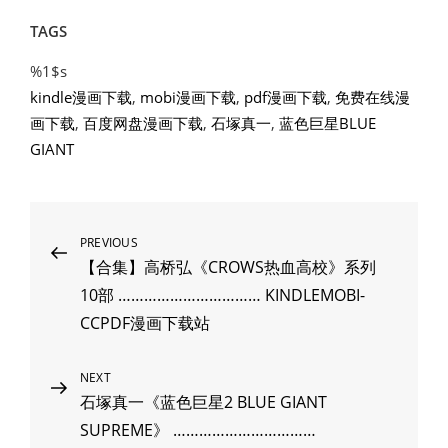
站
TAGS
%1$s
kindle漫画下载
,
mobi漫画下载
,
pdf漫画下载
,
免费在线漫
画下载
,
百度网盘漫画下载
,
石塚真一
,
蓝色巨星BLUE
GIANT
文
Previous
PREVIOUS
【合集】高桥弘《CROWS热血高校》系列
Post
章
10部 …………………………… KINDLEMOBI-
导
CCPDF漫画下载站
航
Next
NEXT
石塚真一《蓝色巨星2 BLUE GIANT
Post
SUPREME》 ……………………………