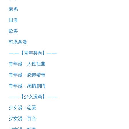
港系
国漫
欧美
韩系条漫
—-—【青年类向】—-—
青年漫 – 人性扭曲
青年漫 – 恐怖猎奇
青年漫 – 感情剧情
—-—【少女漫画】—-—
少女漫 – 恋爱
少女漫 – 百合