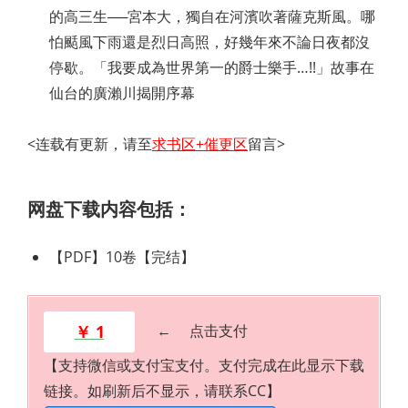
的高三生──宮本大，獨自在河濱吹著薩克斯風。哪
怕颳風下雨還是烈日高照，好幾年來不論日夜都沒
停歇。「我要成為世界第一的爵士樂手…!!」故事在
仙台的廣瀨川揭開序幕
<连载有更新，请至
求书区+催更区
留言>
网盘下载内容包括：
【PDF】10卷【完结】
← 点击支付
￥ 1
【支持微信或支付宝支付。支付完成在此显示下载
链接。如刷新后不显示，请联系CC】