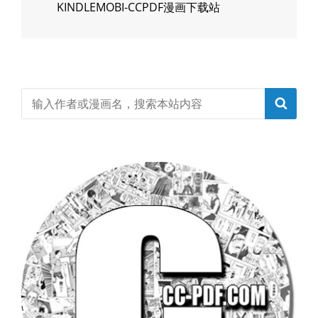
KINDLEMOBI-CCPDF漫画下载站
Search
SEA
for: