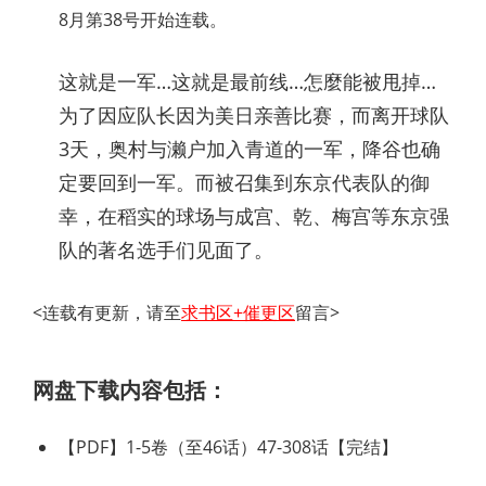
8月第38号开始连载。
这就是一军…这就是最前线…怎麼能被甩掉…
为了因应队长因为美日亲善比赛，而离开球队
3天，奥村与濑户加入青道的一军，降谷也确
定要回到一军。而被召集到东京代表队的御
幸，在稻实的球场与成宫、乾、梅宫等东京强
队的著名选手们见面了。
<连载有更新，请至
求书区+催更区
留言>
网盘下载内容包括：
【PDF】1-5卷（至46话）47-308话【完结】