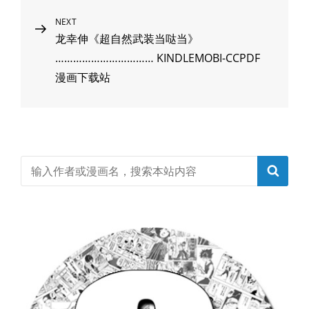
航
Next
NEXT
龙幸伸《超自然武装当哒当》
Post
…………………………… KINDLEMOBI-CCPDF
漫画下载站
Search
SEA
for: