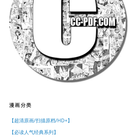
漫画分类
【超清原画/扫描原档/HD+】
【必读人气经典系列】