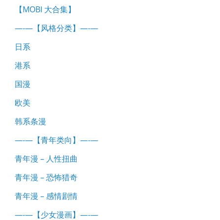
【MOBI 大合集】
—-—【风格分类】—-—
日系
港系
国漫
欧美
韩系条漫
—-—【青年类向】—-—
青年漫 – 人性扭曲
青年漫 – 恐怖猎奇
青年漫 – 感情剧情
—-—【少女漫画】—-—