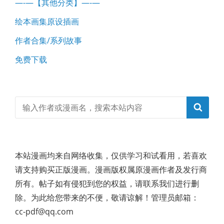
—-—【其他分类】—-—
绘本画集原设插画
作者合集/系列故事
免费下载
Search
SEA
for:
本站漫画均来自网络收集，仅供学习和试看用，若喜欢
请支持购买正版漫画。漫画版权属原漫画作者及发行商
所有。帖子如有侵犯到您的权益，请联系我们进行删
除。为此给您带来的不便，敬请谅解！管理员邮箱：
cc-pdf@qq.com