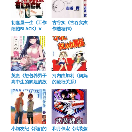
CCPDF漫画下载
CCPDF漫画下载
站
站
初嘉屋一生《工作
古谷实《古谷实杰
细胞BLACK》V
作选稻作》
………………………
………………………
……
……
KINDLEMOBI-
KINDLEMOBI-
CCPDF漫画下载
CCPDF漫画下载
站
站
英贵《想包养男子
河内由加利《妈妈
高中生的御姐的故
的流行关系》
事》【免费】
………………………
………………………
……
……
KINDLEMOBI-
KINDLEMOBI-
CCPDF漫画下载
CCPDF漫画下载
站
站
小畑友纪《我们的
和月伸宏《武装炼