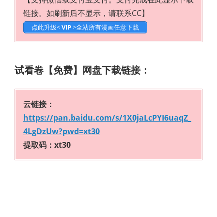
链接。如刷新后不显示，请联系CC】
点此升级<
VIP
>全站所有漫画任意下载
试看卷【免费】网盘下载链接：
云链接：
https://pan.baidu.com/s/1X0jaLcPYI6uaqZ_
4LgDzUw?pwd=xt30
提取码：xt30
.
.