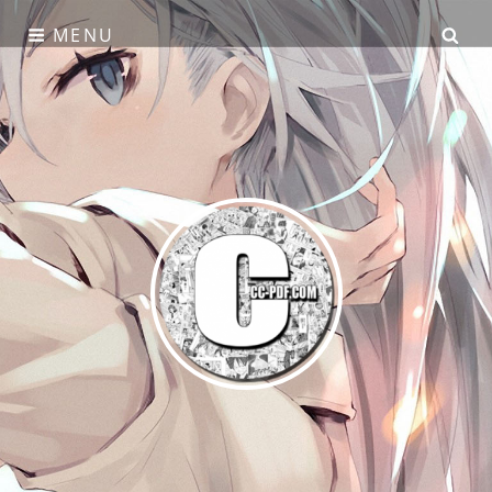
Skip
SE
MENU
to
content
CCPDF