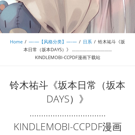
PDF/JPG/MOBI/KINDLE电子版漫画下载
Home
/
—-—【风格分类】—-—
/
日系
/
铃木祐斗《坂
本日常（坂本DAYS）》 ……………………………
KINDLEMOBI-CCPDF漫画下载站
铃木祐斗《坂本日常（坂本
DAYS）》
……………………………
KINDLEMOBI-CCPDF漫画