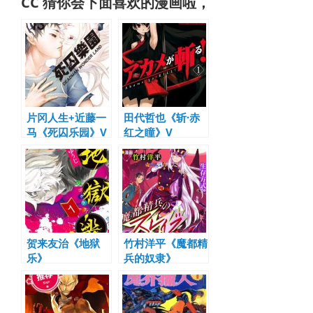
CC 猜你会下面喜欢的漫画啦，
片冈人生+近藤一
田代哲也《斩·赤
马《死囚乐园》V
红之瞳》V
………………………
………………………
……
……
KINDLEMOBI-
KINDLEMOBI-
CCPDF漫画下载
CCPDF漫画下载
站
站
贺来友治《地狱
竹村洋平《魔都精
乐》
兵的奴隶》
………………………
………………………
……
……
KINDLEMOBI-
KINDLEMOBI-