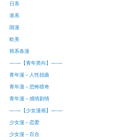
日系
港系
国漫
欧美
韩系条漫
—-—【青年类向】—-—
青年漫 – 人性扭曲
青年漫 – 恐怖猎奇
青年漫 – 感情剧情
—-—【少女漫画】—-—
少女漫 – 恋爱
少女漫 – 百合