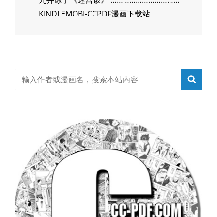
九井谅子《迷宫饭》 ……………………………
Post
KINDLEMOBI-CCPDF漫画下载站
Search
SEA
for: