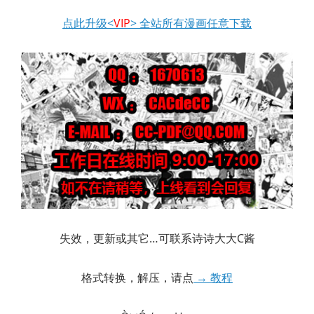
点此升级<
VIP
> 全站所有漫画任意下载
失效，更新或其它…可联系诗诗大大C酱
格式转换，解压，请点
→ 教程