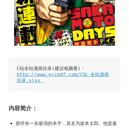
C站全站漫画目录(建议电脑看)：
http://www.eccpdf.com/C站-全站漫画
目录.xlsx 
内容简介：
曾经有一名最强的杀手，其名为坂本太郎。他是最