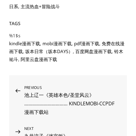
CCPDF漫画下载
CCPDF漫画下载
日系
,
主流热血+冒险战斗
站
站
TAGS
%1$s
kindle漫画下载
,
mobi漫画下载
,
pdf漫画下载
,
免费在线漫
画下载
,
坂本日常（坂本DAYS）
,
百度网盘漫画下载
,
铃木
祐斗
,
阿里云盘漫画下载
文
Previous
PREVIOUS
池上辽一《英雄本色/圣堂风云》
Post
章
…………………………… KINDLEMOBI-CCPDF
导
漫画下载站
航
Next
NEXT